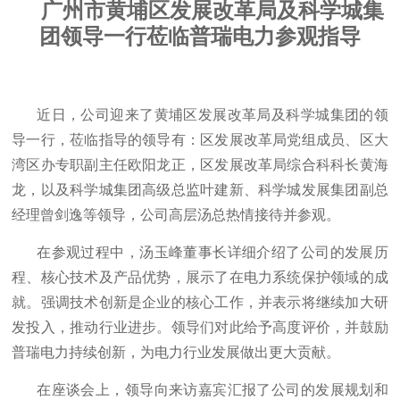
广州市黄埔区发展改革局及科学城集
团领导一行莅临普瑞电力参观指导
近日，公司迎来了黄埔区发展改革局及科学城集团的领
导一行，莅临指导的领导有：区发展改革局党组成员、区大
湾区办专职副主任欧阳龙正，区发展改革局综合科科长黄海
龙，以及科学城集团高级总监叶建新、科学城发展集团副总
经理曾剑逸等领导，公司高层汤总热情接待并参观。
在参观过程中，汤玉峰董事长详细介绍了公司的发展历
程、核心技术及产品优势，展示了在电力系统保护领域的成
就。强调技术创新是企业的核心工作，并表示将继续加大研
发投入，推动行业进步。领导们对此给予高度评价，并鼓励
普瑞电力持续创新，为电力行业发展做出更大贡献。
在座谈会上，领导向来访嘉宾汇报了公司的发展规划和